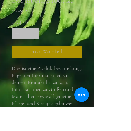
Das ist ein Produkt
Preis
€ 130,00
Anzahl
*
In den Warenkorb
Dies ist eine Produktbeschreibung. 
Füge hier Informationen zu 
deinem Produkt hinzu, z. B. 
Informationen zu Größen und 
Materialien sowie allgemeine 
Pflege- und Reinigungshinweise.
PRODUKTINFO