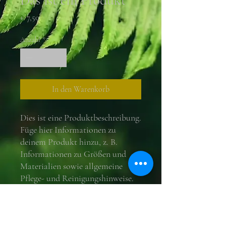
Das ist ein Produkt
Preis
€ 7,50
Anzahl
*
In den Warenkorb
Dies ist eine Produktbeschreibung. 
Füge hier Informationen zu 
deinem Produkt hinzu, z. B. 
Informationen zu Größen und 
Materialien sowie allgemeine 
Pflege- und Reinigungshinweise.
PRODUKTINFO