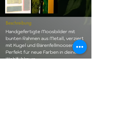
Beschreibung
Handgefertigte Moosbilder mit 
bunten Rahmen aus Metall, verziert 
mit Kugel und Bärenfellmoosen.
Perfekt für neue Farben in deinem 
Wohlfühlraum.
Details
Baujahr
2024
Maße
L 60cm , B 65cm, H 5cm
info@mooswelt.at