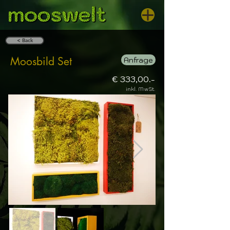
< Back
Moosbild Set
Anfrage
€ 333,00.-
inkl. MwSt.